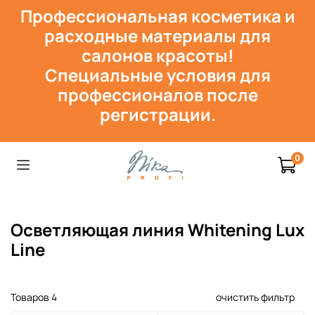
Профессиональная косметика и
расходн
ые материалы для
салонов красоты!
Специальные условия для
профессионалов после
регистрации.
0
Осветляющая линия Whitening Lux
Line
Товаров
4
очистить фильтр