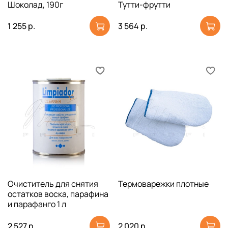
Шоколад, 190г
Тутти-фрутти
1 255 р.
3 564 р.
Очиститель для снятия
Термоварежки плотные
остатков воска, парафина
и парафанго 1 л
2 527 р.
2 020 р.