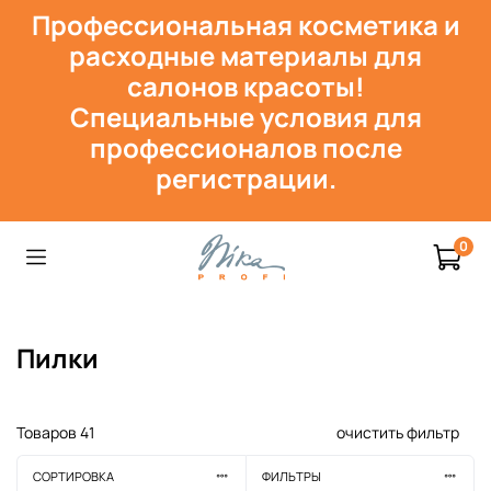
Профессиональная косметика и
расходн
ые материалы для
салонов красоты!
Специальные условия для
профессионалов после
регистрации.
0
Пилки
Товаров
41
очистить фильтр
СОРТИРОВКА
ФИЛЬТРЫ