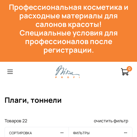
Профессиональная косметика и
расходн
ые материалы для
салонов красоты!
Специальные условия для
профессионалов после
регистрации.
0
Плаги, тоннели
Товаров
22
очистить фильтр
СОРТИРОВКА
ФИЛЬТРЫ