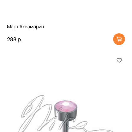
Март Аквамарин
288 р.