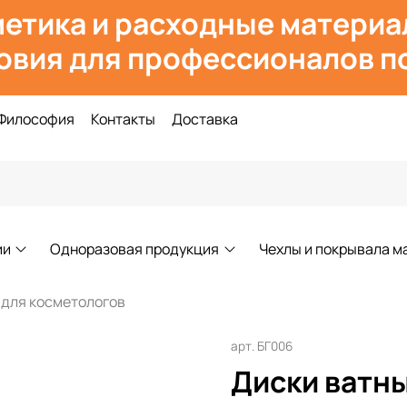
етика и расходн
ые материа
овия для профессионалов по
Философия
Контакты
Доставка
ии
Одноразовая продукция
Чехлы и покрывала м
 для косметологов
арт.
БГ006
Диски ватны