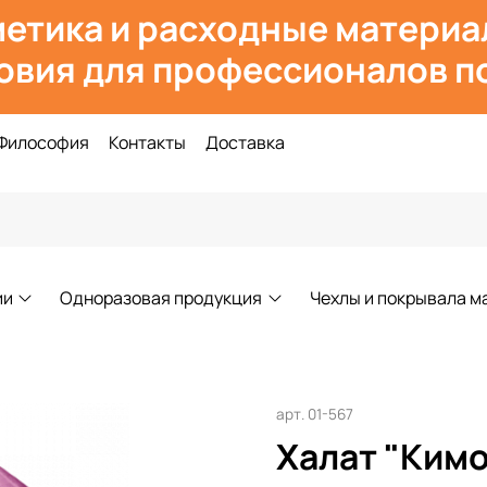
етика и расходн
ые материа
овия для профессионалов по
Философия
Контакты
Доставка
ии
Одноразовая продукция
Чехлы и покрывала м
арт.
01-567
Халат "Кимо