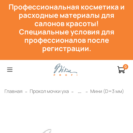
Профессиональная косметика и
расходн
ые материалы для
салонов красоты!
Специальные условия для
профессионалов после
регистрации.
0
Главная
Прокол мочки уха
...
Мини (D=3 мм)