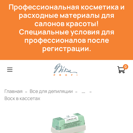
Профессиональная косметика и
расходн
ые материалы для
салонов красоты!
Специальные условия для
профессионалов после
регистрации.
0
Главная
Все для депиляции
...
Воск в кассетах