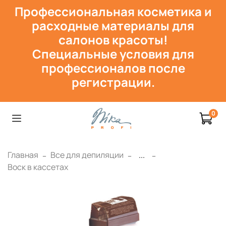
Профессиональная косметика и
расходн
ые материалы для
салонов красоты!
Специальные условия для
профессионалов после
регистрации.
0
Главная
Все для депиляции
...
Воск в кассетах