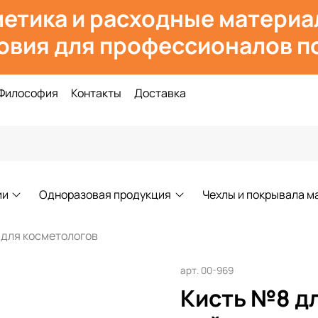
етика и расходн
ые материа
овия для профессионалов по
Философия
Контакты
Доставка
ии
Одноразовая продукция
Чехлы и покрывала м
 для косметологов
арт.
00-969
Кисть №8 дл