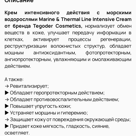
Крем интенсивного действия
c
морскими
водорослями
Marine
&
Thermal
Line
Intensive
Cream
от бренда Tegoder Cosmetics,
н
ормализует обмен
веществ в коже, улучшает передачу информации в
клетках, активирует процессы регенерации,
реструктуризации волокнистых структур, обладает
мощным антиоксидантным, фотопротекторным,
ангиопротекторным, увлажняющим и омолаживающим
действием.
А также:
→ Ревитализирует;
► Обладает геропротекторным действием;
→ Обладает противовоспалительным действием;
► Повышает упругость кожи;
► Устраняет морщины и гиперемию;
→ Защищает кожу от повреждения окружающей среды;
► Придает коже мягкость, гладкость, сияние,
осветляет.