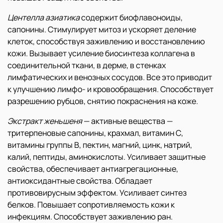
Центелла азиатика
содержит биофлавоноиды,
сапонины. Стимулирует митоз и ускоряет деление
клеток, способствуя заживлению и восстановлению
кожи. Вызывает усиление биосинтеза коллагена в
соединительной ткани, в дерме, в стенках
лимфатических и венозных сосудов. Все это приводит
к улучшению лимфо- и кровообращения. Способствует
разрешению рубцов, снятию покраснения на коже.
Экстракт женьшеня
— активные вещества —
тритерпеновые сапонины, крахмал, витамин С,
витамины группы В, пектин, магний, цинк, натрий,
калий, пептиды, аминокислоты. Усиливает защитные
свойства, обеспечивает антиагрегационные,
антиоксидантные свойства. Обладает
противовирусным эффектом. Усиливает синтез
белков. Повышает сопротивляемость кожи к
инфекциям. Способствует заживлению ран.