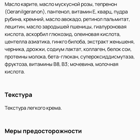
Масло карите, масло мускусной розы, тепренон
(Geranilgeranon), пантенол, витамин Е, кварц, пудра
рубина, кремний, масло авокадо, ретинол пальмитат,
лецитин, масло зародышей пшеницы, гиалуроновая
кислота, аскорбил глюкозид, олеиновая кислота,
центелла азиатика, гинкго билоба, экстракт женьшеня,
черника, дрожжи, содиум лактат, коллаген, белок сои,
протеины молока, бета-глюкан, супероксиддисмутаза,
фруктоза, витамины В8, В3; мочевина, молочная
кислота.
Текстура
Текстура легкого крема.
Меры предосторожности