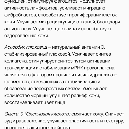
функцией, стимулируя фагоцитоз, модулирует
активность лимфоцитов, усиливает миграцию
фибробластов, способствует пролиферации клеток
кожи. Улучшает микроциркуляцию тканей, благодаря
ангиогенезу. Улучшает цвет лица и способствует
оздоровлению кожи.
Аскорбил глюкозид
— натуральный витамин С,
стабилизированный глюкозой. Усиливает синтез
коллагена, стимулирует синтез путем активации
транскрипции и стабилизации мРНК проколлагена,
является кофактором пропил- и лизилгидроксилаз-
ферментов, отвечающих за стабилизацию и
образование перекрестных связей. Уменьшает
количество морщин, улучшает рельеф кожи,
восстанавливает цвет лица.
Омега-9 (Олеиновая кислота)
смягчает кожу. Снимает
зуд и раздражение, улучшает эластичность и текстуру,
повышает защитные свойства.