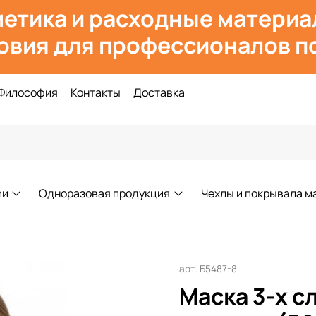
етика и расходн
ые материа
овия для профессионалов по
Философия
Контакты
Доставка
ии
Одноразовая продукция
Чехлы и покрывала м
арт.
Б5487-8
Маска 3-х с