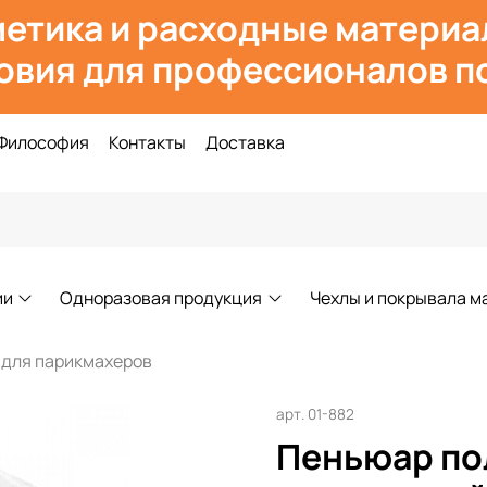
етика и расходн
ые материа
овия для профессионалов по
Философия
Контакты
Доставка
ии
Одноразовая продукция
Чехлы и покрывала м
 для парикмахеров
арт.
01-882
Пеньюар по