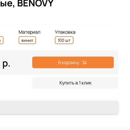
ые, BENOVY
Материал
Упаковка
й
винил
100 шт
 р.
В корзину
Купить в 1 клик