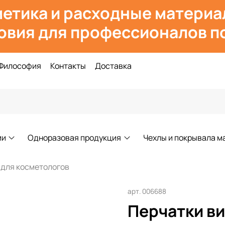
етика и расходн
ые материа
овия для профессионалов по
Философия
Контакты
Доставка
ии
Одноразовая продукция
Чехлы и покрывала м
 для косметологов
арт.
006688
Перчатки ви