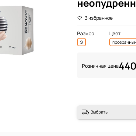
неопудренн
В избранное
Размер
Цвет
S
прозрачны
440
Розничная цена
Выбрать