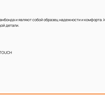
панбонда и
являют собой образец надежности и комфорта. 
дой детали.
-TOUCH